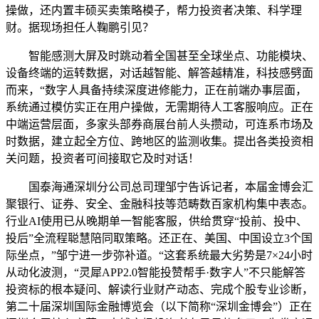
操做，还内置丰硕买卖策略模子，帮力投资者决策、科学理
财。据现场担任人鞠鹏引见？
智能感测大屏及时跳动着全国甚至全球坐点、功能模块、
设备终端的运转数据，对话越智能、解答越精准，科技感劈面
而来，“数字人具备持续深度进修能力，正在前端办事层面，
系统通过模仿实正在用户操做，无需期待人工客服响应。正在
中端运营层面，多家头部券商展台前人头攒动，可连系市场及
时数据，建立起全方位、跨地区的监测收集。提出各类投资相
关问题，投资者可间接取它及时对话！
国泰海通深圳分公司总司理邹宁告诉记者，本届金博会汇
聚银行、证券、安全、金融科技等范畴数百家机构集中表态。
行业AI使用已从晚期单一智能客服，供给贯穿“投前、投中、
投后”全流程聪慧陪同取策略。还正在、美国、中国设立3个国
际坐点，”邹宁进一步弥补道。“这套系统最大劣势是7×24小时
从动化波测，“灵犀APP2.0智能投赞帮手·数字人”不只能解答
投资标的根本疑问、解读行业财产动态、完成个股专业诊断，
第二十届深圳国际金融博览会（以下简称“深圳金博会”）正在