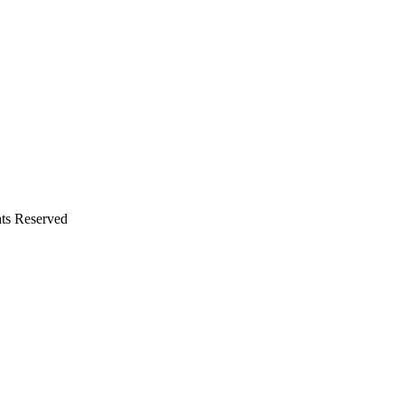
 Reserved