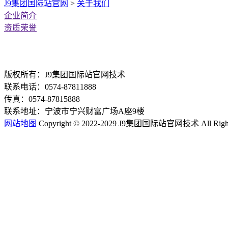
J9集团国际站官网
>
关于我们
企业简介
资质荣誉
版权所有：J9集团国际站官网技术
联系电话：0574-87811888
传真：0574-87815888
联系地址：宁波市宁兴财富广场A座9楼
网站地图
Copyright © 2022-2029 J9集团国际站官网技术 All Rights