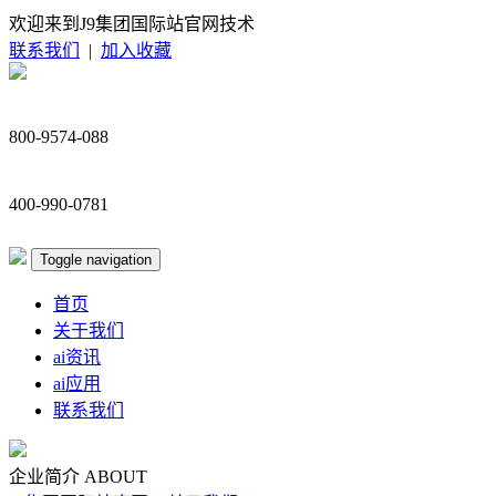
欢迎来到J9集团国际站官网技术
联系我们
|
加入收藏
800-9574-088
400-990-0781
Toggle navigation
首页
关于我们
ai资讯
ai应用
联系我们
企业简介
ABOUT