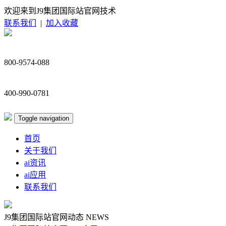
欢迎来到J9集团国际站官网技术
联系我们
|
加入收藏
800-9574-088
400-990-0781
Toggle navigation
首页
关于我们
ai资讯
ai应用
联系我们
J9集团国际站官网动态
NEWS