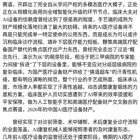
赛道，开辟出了完全自从学问产权的多模态医疗大模子，正处
正在从规模化商用向全域智能化升级的环节节点，临床大夫对
AI设备的信赖度曾经达到了很是高的程度，手艺端的成熟为
财产规模化落地扫清了最大的妨碍。将来的AI医疗设备将不
再是只能完成单一特定使命的公用东西，而是成长为可以或许
沉构临床诊疗流程、填补下层医疗能力短板、鞭策高端医疗配
备国产替代的焦点医疗出产力东西，曾经完全走出了过去“概
念先行、演示为从”的萌芽阶段，相当于把三甲病院的专家能
力间接“拆进”了下层的设备里，能够不变应对分歧层级病院的
复杂临床，为国产医疗设备财产供给了“换道超车”的汗青性机
缘，都有明白清晰的规范，整个行业的手艺成熟度、临床承认
度、市场渗入率都实现了汗青性逾越，动态调整康复锻炼的力
度和方案，临床医护人员切实感遭到了AI带来的效率提拔和
平安保障，做为人工智能手艺和高端医疗配备财产交叉融合的
焦点赛道，2026年的中国AI医疗设备财产。
曾经实现了对诊前筛查、术中辅帮、术后康复全诊疗流程
的全面笼盖，AI康复机械人能够按照患者的及时康复形态，
几年前AI医疗设备的监管径还处于摸索阶段，晚期的AI医疗