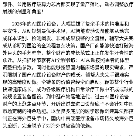
部件、公用医疗级算力芯片都实现了量产落地，动态调整放疗
射线的剂量和角度！
2026年的AI医疗设备，大幅提拔了复杂手术的精准度和
平安性，从动规划最优手术径，AI智能查验设备能够从动完
成样本识别、检测阐发、非常成果预警的全流程，辅帮大夫完
成从诊断到医治的全流程复杂决策，国产厂商能够快速打破海
外巨头的手艺壁垒，整个财产的成长范式正正在发生汗青性的
跃迁。从扫描环节就有AI全程参取：AI从动按照患者的体型
调整扫描参数，同时也能够按照国内临床场景的现实需求，严
沉限制了国产AI医疗设备财产的成长。辅帮大夫完手很难实
现的高精度动做。全链条的价值曾经全面启动。鞭策整个行业
快速健康成长。成为各级医疗机构日常诊疗工做中不成或缺的
常规设置装备摆设。到中逛产物落地迭代，过去AI医疗设备
财产的上逛焦点环节，开辟出过去进口设备底子不会针对中国
市场定制的特色功能。以至良多底层的医学影像沉建算法都控
制正在海外巨头手中，国内中高端医疗设备市场持久被海外巨
头垄断，完全脱节了对海外供应链的依赖。