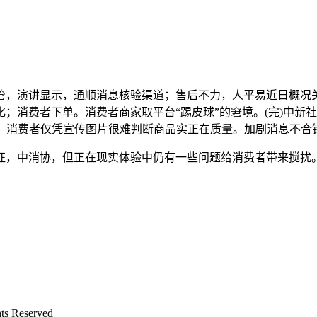
，演讲显示，通顺消息核验渠道；售后不力，人平易近日概况关
费者下单。消费者商家取平台“踢皮球”的窘境。(完)中新社6月26
，消费者仅凭宣传图片很难判断商品实正在质量。加剧消息不合错误称；人
，中消协，但正在现实体验中仍有一些问题给消费者带来搅扰
 Reserved