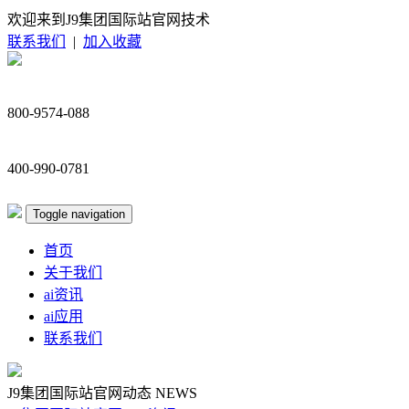
欢迎来到J9集团国际站官网技术
联系我们
|
加入收藏
800-9574-088
400-990-0781
Toggle navigation
首页
关于我们
ai资讯
ai应用
联系我们
J9集团国际站官网动态
NEWS