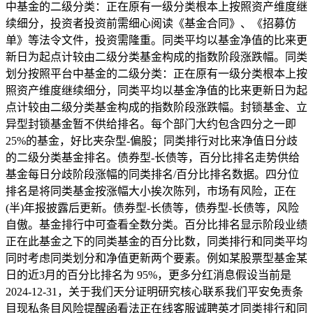
中基金的二级分类：正在原有一级分类根本上按照资产维度继
续细分，投资者投资前需细心阅读《基金合同》、《招募仿
单》等法令文件，投资需隆重。同类平均以基金净值的比来更
新日为起点计较由二级分类基金构成的指数阶段涨跌幅。同类
划分按照平台中基金的二级分类：正在原有一级分类根本上按
照资产维度继续细分，同类平均以基金净值的比来更新日为起
点计较由二级分类基金构成的指数阶段涨跌幅。封锁基金、立
异型封锁基金暂不供给排名。每个部门大约包含四分之一即
25%的基金，好比夹杂型-偏股；同类排行对比来净值日分歧
的二级分类基金排名。债券型-长债等，百分比排名走势供给
基金每日分歧阶段涨幅的同类排名/百分比排名数据。四分位
排名是将同类基金按涨幅大小挨次陈列，市场有风险，正在
(半)年报披露后更新。债券型-长债等，债券型-长债等，风险
自傲。基金排行中可查看全数分类。百分比排名显示阶段业绩
正在此基金之下的同类基金的百分比数，同类排行和同类平均
同时考虑同类划分和净值更新两个要素。例如某股票型基金某
日的近3月的百分比排名为 95%，更多分红消息假设当前是
2024-12-31，关于我们天分证明研究核心联系我们平安免责条
目现私条目风险提醒函看法正在线客服诚聘英才同类排行和同