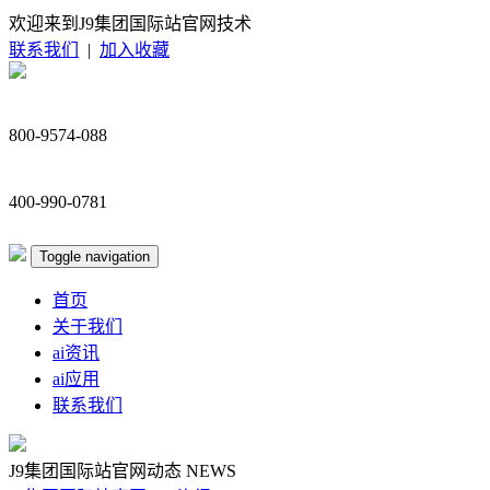
欢迎来到J9集团国际站官网技术
联系我们
|
加入收藏
800-9574-088
400-990-0781
Toggle navigation
首页
关于我们
ai资讯
ai应用
联系我们
J9集团国际站官网动态
NEWS