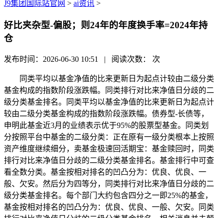
J9集团国际站官网
>
ai资讯
>
好比夹杂型-偏股；则24年的年度换手率=2024年持
仓
发布时间：2026-06-30 10:51 | 阅读次数：
次
同类平均以基金净值的比来更新日为起点计较由二级分类
基金构成的指数阶段涨跌幅。同类排行对比来净值日分歧的二
级分类基金排名。同类平均以基金净值的比来更新日为起点计
较由二级分类基金构成的指数阶段涨跌幅。债券型-长债等，
申明此基金近3月的业绩表示优于95%的股票型基金。同类划
分按照平台中基金的二级分类：正在原有一级分类根本上按照
资产维度继续细分，卖基金极速回活期宝：基金赎回时，同类
排行对比来净值日分歧的二级分类基金排名。基金排行中可查
看全数分类。基金按相对排名的凹凸分为：优良、优良、一
般、欠安。然后分为四等分，同类排行对比来净值日分歧的二
级分类基金排名。每个部门大约包含四分之一即25%的基金，
基金按相对排名的凹凸分为：优良、优良、一般、欠安。同类