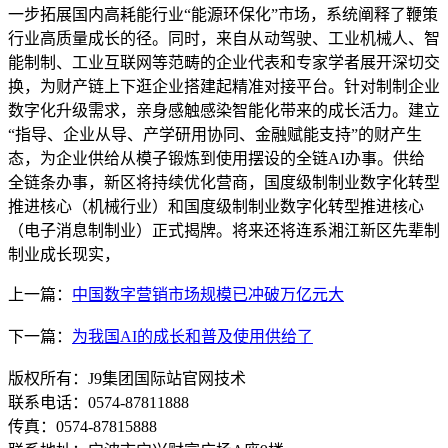
一步拓展国内高耗能行业“能源环保化”市场，系统阐释了鞭策
行业高质量成长的径。同时，来自从动驾驶、工业机械人、智
能制制、工业互联网等范畴的企业代表和专家学者展开深切交
换，为财产链上下逛企业搭建起精准对接平台。针对制制企业
数字化升级需求，亲身感触感染智能化带来的成长活力。建立
“指导、企业从导、产学研用协同、金融赋能支持”的财产生
态，为企业供给从模子锻炼到使用摆设的全链AI办事。供给
全链条办事，新区将持续优化营商，国度级制制业数字化转型
推进核心（机械行业）和国度级制制业数字化转型推进核心
（电子消息制制业）正式揭牌。将来还将连系湘江新区先辈制
制业成长现实，
上一篇：
中国数字营销市场规模已冲破万亿元大
下一篇：
为我国AI的成长和普及使用供给了
版权所有：J9集团国际站官网技术
联系电话：0574-87811888
传真：0574-87815888