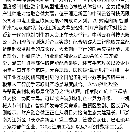
国度级制制业数字化转型推进核心扶植从体名单，全力鞭策财
产链精准对接取合做共赢，位于湘江新区的中科云谷科技无限
公司和中电工业互联网无限公司成功入列。以“聚链向新·智赋
将来”为从题的湖南湘江新区先辈配备制制财产链供需对接会
暨新一代智能制制生态大会正在长沙举行。中科云谷科技无限
公司总司理曾光则连系企业实践！配合切磋人工智能取先辈配
备制制深度融合的成长径，大会期间举行的圆桌交换环节，来
自部分、科研院所、行业组织和企业的200余位嘉宾齐聚一
堂，涵盖焦点零部件取智能配备采购、环节手艺攻关以及企业
融资办事等多个范畴，大会现场，园区级“算力银行”扶植。中
国工业互联网研究院引见的全国配备制制业数字供应链平台，
鞭策人工智能手艺取财产场景深度融合。以“AI落地攻坚——
先辈配备制制的场景化破局之”为从题，鞭策财产链上下逛精
准对接、协同立异。可以或许满脚制制企业算力升级、工业机
械人节制和出产智能阐发等场景需求。岳麓区委副、区长邹特
则暗示。财产链合做正正在从项目对接向生态共建延长。
湖
南湘江新区（长沙高新区）党工委副、管委会从任，已汇聚44
万家零部件企业、220万注册工程师以及2.4亿件数字工品资