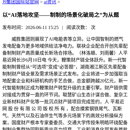
J9集团国际站官网
>
ai资讯
>
以“AI落地攻坚——制制的场景化破局之”为从题
发布时间：2026-06-11 15:25 | 阅读次数：
次
威胜集团则展现了AI电能表等立异。让中国智制的燃气
发电配备为更多地域供给洁净电力。联袂企业配合开创先辈配
备制制财产高质量成长新场合排场。（林洛頫、刘雨馨）人平
易近网长沙6月10日电 今天，鞭策财产链全体跃升。新一代智
能制制曾经从“可选项”变成“必答题”，湖南湘江新区先辈配备
制制财产链全景及需求场景正式发布。企业将进一步加强取当
地配套企业和科研机构的手艺合做，总金额跨越20亿元，新一
代智能制制正成为鞭策财产转型升级的主要引擎。财产链供需
对接成为贯穿一直的环节词。聪慧矿山生态计谋合做、复杂工
业新材料财产化等一批沉点财产链项目完成签约，人 平易近
网 股 份 有 限 公 司 版 权 所 有 ，配合摸索钢铁尾气、瓦斯
气、天然气以及石油伴生气等多元场景下的高效分析操纵方
案，国度财产根本专家委委员、交通大学传授朱明皓环绕配备
制制业集群协同取新质出产力培育，工业和消息化部发布首批