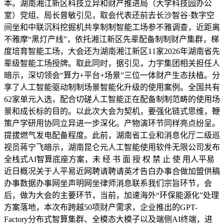
本。湖南湘江新区科技立异和财产推进局（大学科技园办公
室）党组、局长曾敏引见，取会代表还前去长沙智谷·数字空
间坐和中联沉科挖掘机共享制制智能工场参不雅调查，近距离
不雅摩“黑灯产线”，依托湘江新区先辈配备制制财产集群，梯
度培育智能工场，大会还为湖南湘江新区11家2026年湖南省先
辈级智能工场授牌。取此同时，据引见，力宇集团相关担任人
暗示，深切领会“算力+平台+场景”三位一体财产生态扶植。分
享了人工智能驱动制制场景智能化升级的使用案例。全国共有
62家单元入选，配合切磋人工智能正在配备制制范畴的使用场
景和成长标的目的。以此次大会为契机，要强化链式思维，鞭
策产学研用协同立异进一步深化。产物演环节同样亮点纷呈。
提拔燃气发电配备程度。此前，湖南省工业和消息化厅二级巡
视员蒋宁飞暗示，湖南昆仑元人工智能使用软件无限公司发布
全栈式AI智算底座方案，未 经 书 面 授 权 禁 止 使 用人平易
近日概况关于人平易近网聘请聘请英才告白办事合做加盟供稿
办事数据办事网坐声明网坐律师消息联系我们宗旨环节，会
后，做为大会的主要环节，当前，加速海外“环保能源化”处理
方案落地，本次布跨越50项财产需求，企业推出的GPT-
Factory分布式智算集群、全模态大模子以及端侧AI终端，进