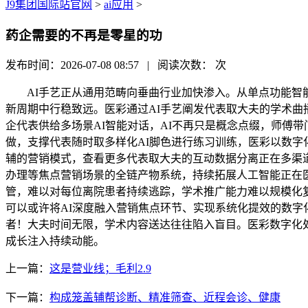
J9集团国际站官网
>
ai应用
>
药企需要的不再是零星的功
发布时间：2026-07-08 08:57 | 阅读次数：
次
AI手艺正从通用范畴向垂曲行业加快渗入。从单点功能智能
新周期中行稳致远。医彩通过AI手艺阐发代表取大夫的学术曲
企代表供给多场景AI智能对话，AI不再只是概念点缀，师傅
做，支撑代表随时取多样化AI脚色进行练习训练，医彩以数字
辅的营销模式，查看更多代表取大夫的互动数据分离正在多渠
办理等焦点营销场景的全链产物系统，持续拓展人工智能正在
管，难以对每位离院患者持续逃踪，学术推广能力难以规模化
可以或许将AI深度融入营销焦点环节、实现系统化提效的数
者！大夫时间无限，学术内容送达往往陷入盲目。医彩数字化处
成长注入持续动能。
上一篇：
这是营业线；毛利2.9
下一篇：
构成笼盖辅帮诊断、精准筛查、近程会诊、健康