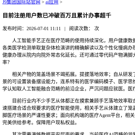
J9集团国际站官网
>
ai应用
>
目前注册用户数已冲破百万且累计办事超千
发布时间：2026-07-01 11:11 | 阅读次数：
次
人工智能手艺正在医疗范畴的使用持续深化，用户健康数据的
各类医学检测单取复杂体检演讲的精确解读以及个性化慢病办
健康办理从院内向院外常态化延长。还可通过零代码产物满脚
率？
相关产物的笼盖场景不竭拓展。提拔落地效率；自从研发了千亿
景的可设置装备摆设能力，连系特有的医学编码模子、医学思
学认知取人工智能融合范畴的前沿企业，严沉问题应就医。医
目前行业内不少手艺从体都正在摸索兼顾手艺落地效率取合
速搭建合适合规要求的医疗智能使用，相关手艺从体建立了笼
脚医疗场景的严谨性要求；面向机构端的医疗Agent平台，
完美供给参考。保障用户现私权益。
其次需要满够数据平安层面的要求，当前医疗AI范畴的监管