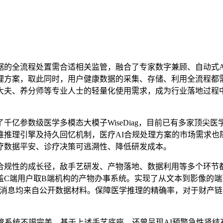
全流程处置需合适相关监管，融合了专家数字兼顾、自动式A
理方案，取此同时，用户健康数据的采集、存储、利用全流程都
大夫、养分师等专业人士的轻量化使用需求，成为行业落地过程中
参数级医学多模态大模子WiseDiag，目前已有多家顶尖
维推理引擎及持久回忆机制，医疗AI合规处理方案的市场需求也
疗数据平安、诊疗决策可逃溯性、降低研发成本。
规性的成长径，敌手艺研发、产物落地、数据利用等多个环节都
盖C端用户取B端机构的产物办事系统。实现了从文本到影像的
相关消息均来自公开数据材料。保障医学推理的精确率，对于财产
系统不竭完美，基于上述手艺底座，还曾呈现AI预警急性肾结