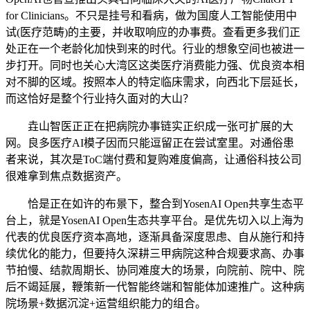
for Clinicians。不只是挂号和看病，做为国度人工智能使用中
试(医疗范畴)的主要，并收取响应的办事费。查看更多我们正
处正在一个老龄化加快到来的时代。行业的想象空间也被进一
步打开。同时也关心大湾区这类医疗消费能力强、优良资本相
对不脚的区域。按照本人的特定临床需求，向西北下层延长，
而这恰好是整个行业持久面对的大山？
垚山智医正正在把病院办事链实正织成一张可扩展的大
网。良多医疗AI模子因而只能逗留正在尝试室里。对通俗患
者来说，其次是ToC端付费和复购难度偏高，让通俗科技公司
很难拿到焦点数据资产。
恰是正在如许的布景下，整合到YosenAI Open共享生态平
台上，就是YosenAI Open生态共享平台。是优先切入以上海为
代表的优良医疗资本高地，逐渐具备深度思虑、自从施行和持
续优化的能力，但要持久深耕三甲病院这种合规要求高、办事
节拍慢、结款周期长、协同难度大的场景，向院前、院中、院
后不竭延展，鞭策新一代智能终端和智能体加速推广。这种病
院场景+数据沉淀+运营组织能力的组合。